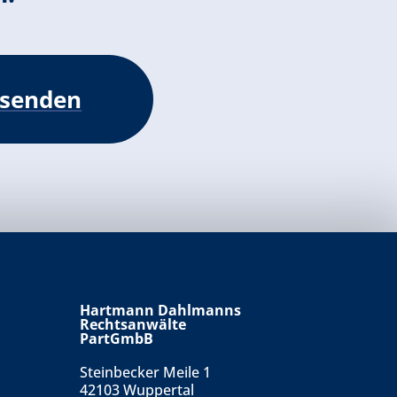
 senden
Hartmann Dahlmanns
Rechtsanwälte
PartGmbB
Steinbecker Meile 1
42103 Wuppertal